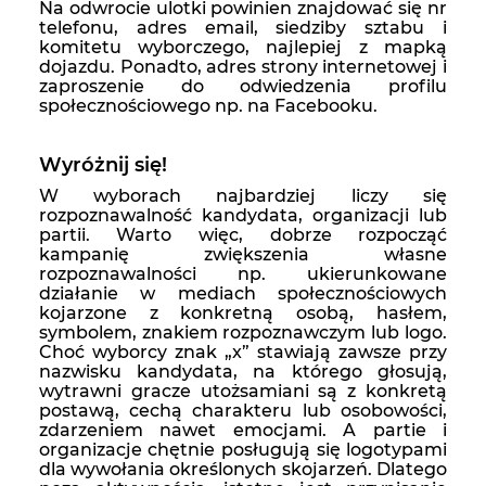
Na odwrocie ulotki powinien znajdować się nr
telefonu, adres email, siedziby sztabu i
komitetu wyborczego, najlepiej z mapką
dojazdu. Ponadto, adres strony internetowej i
zaproszenie do odwiedzenia profilu
społecznościowego np. na Facebooku.
Wyróżnij się!
W wyborach najbardziej liczy się
rozpoznawalność kandydata, organizacji lub
partii. Warto więc, dobrze rozpocząć
kampanię zwiększenia własne
rozpoznawalności np. ukierunkowane
działanie w mediach społecznościowych
kojarzone z konkretną osobą, hasłem,
symbolem, znakiem rozpoznawczym lub logo.
Choć wyborcy znak „x” stawiają zawsze przy
nazwisku kandydata, na którego głosują,
wytrawni gracze utożsamiani są z konkretą
postawą, cechą charakteru lub osobowości,
zdarzeniem nawet emocjami. A partie i
organizacje chętnie posługują się logotypami
dla wywołania określonych skojarzeń. Dlatego