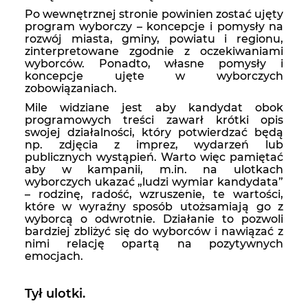
Po wewnętrznej stronie powinien zostać ujęty
program wyborczy – koncepcje i pomysły na
rozwój miasta, gminy, powiatu i regionu,
zinterpretowane zgodnie z oczekiwaniami
wyborców. Ponadto, własne pomysły i
koncepcje ujęte w wyborczych
zobowiązaniach.
Mile widziane jest aby kandydat obok
programowych treści zawarł krótki opis
swojej działalności, który potwierdzać będą
np. zdjęcia z imprez, wydarzeń lub
publicznych wystąpień. Warto więc pamiętać
aby w kampanii, m.in. na ulotkach
wyborczych ukazać „ludzi wymiar kandydata”
– rodzinę, radość, wzruszenie, te wartości,
które w wyraźny sposób utożsamiają go z
wyborcą o odwrotnie. Działanie to pozwoli
bardziej zbliżyć się do wyborców i nawiązać z
nimi relację opartą na pozytywnych
emocjach.
Tył ulotki.