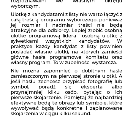
rozpoznawalni we własnym okręgu
wyborczym.
Ulotkę z kandydatami z listy nie warto łączyć z
całą treścią programu wyborczego, ponieważ
jej rozmiar i nadmiar treści nie będą
atrakcyjne dla odbiorcy. Lepiej zrobić osobną
ulotkę programową lidera i osobną ulotkę z
sylwetkami wszystkich kandydatów. W
praktyce każdy kandydat z listy powinien
posiadać własne ulotki, na których zamieści
główne hasła programowe komitetu oraz
własny program. To w zupełności wystarcza.
Nie można zapomnieć o dobitnym haśle
zamieszczonym na pierwszej stronie ulotki. A
jeśli hasłu zechcesz przypisać fotografię lub
symbol, poradź się eksperta albo
przynajmniej kilku osób, pytając o ich
pierwsze skojarzenie. Pamiętaj że najbardziej
efektywne będą te obrazy lub symbole, które
wywoływać będą konkretne i zaplanowane
skojarzenia w ciągu kilku sekund.