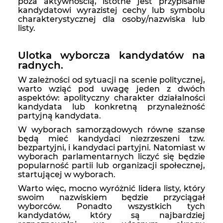
poza aktywnością, istotne jest przypisanie
kandydatowi wyrazistej cechy lub symbolu
charakterystycznej dla osoby/nazwiska lub
listy.
Ulotka wyborcza kandydatów na
radnych.
W zależności od sytuacji na scenie politycznej,
warto wziąć pod uwagę jeden z dwóch
aspektów: apolityczny charakter działalności
kandydata lub konkretną przynależność
partyjną kandydata.
W wyborach samorządowych równe szanse
będą mieć kandydaci niezrzeszeni tzw.
bezpartyjni, i kandydaci partyjni. Natomiast w
wyborach parlamentarnych liczyć się będzie
popularność partii lub organizacji społecznej,
startującej w wyborach.
Warto więc, mocno wyróżnić lidera listy, który
swoim nazwiskiem będzie przyciągał
wyborców. Ponadto wszystkich tych
kandydatów, który są najbardziej